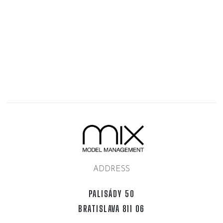
ADDRESS
PALISÁDY 50
BRATISLAVA 811 06