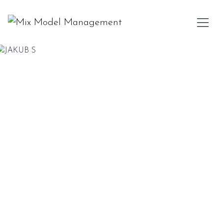
JAKUB S